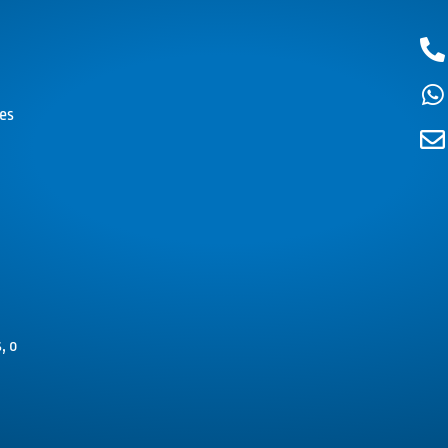
es
, o