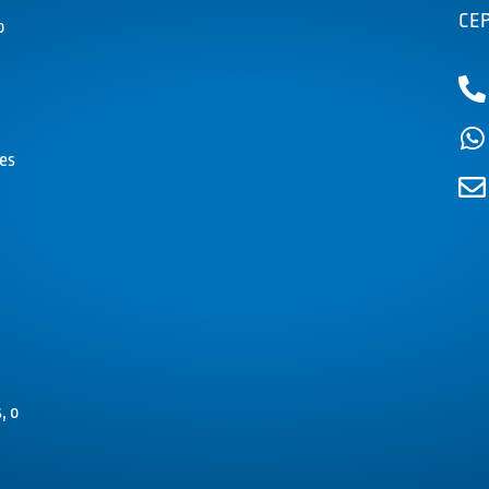
CEP
o
es
, o