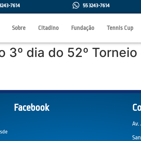
3243-7614
55 3243-7614
Sobre
Citadino
Fundação
Tennis Cup
o 3º dia do 52º Torneio
Facebook
Co
Av.
esde
San