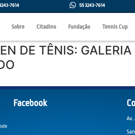
3243-7614
55 3243-7614
Sobre
Citadino
Fundação
Tennis Cup
EN DE TÊNIS: GALERIA
DO
Facebook
Co
Av.
esde
San