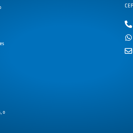
CEP
o
es
, o