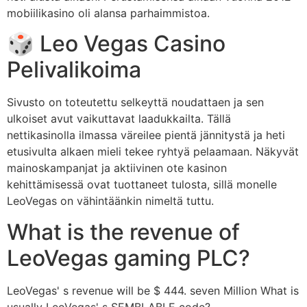
mobiilikasino oli alansa parhaimmistoa.
🎲 Leo Vegas Casino
Pelivalikoima
Sivusto on toteutettu selkeyttä noudattaen ja sen
ulkoiset avut vaikuttavat laadukkailta. Tällä
nettikasinolla ilmassa väreilee pientä jännitystä ja heti
etusivulta alkaen mieli tekee ryhtyä pelaamaan. Näkyvät
mainoskampanjat ja aktiivinen ote kasinon
kehittämisessä ovat tuottaneet tulosta, sillä monelle
LeoVegas on vähintäänkin nimeltä tuttu.
What is the revenue of
LeoVegas gaming PLC?
LeoVegas' s revenue will be $ 444. seven Million What is
usually LeoVegas' s SEMBLABLE code?