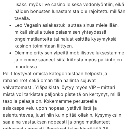
lisäksi myös live casinolle sekä vedonlyöntiin, eikä
näiden bonusten lunastamista ole rajoitettu millään
tavalla.
Leo Vegasin asiakastuki auttaa sinua mielellään,
mikäli sinulla tulee pelaamisen yhteydessä
ongelmatilanteita tai haluat esittää kysymyksiä
kasinon toimintaan liittyen.
Olemme erityisen ylpeitä mobiilisovelluksestamme
ja olemme saaneet siitä kiitosta myös palkintojen
muodossa.
Pelit löytyvät omista kategorioistaan helposti ja
rahansiirrot sekä oman tilin hallinta sujuvat
vaivattomasti. Yläpalkista löytyy myös VIP – mittari
mistä voi tarkistaa paljonko pisteitä on kertynyt, millä
tasolla pelaaja on. Kokemamme perusteella
asiakaspalvelu upon nopeaa, ystävällistä ja
asiantuntevaa, juuri niin kuin pitää ollakin. Kysymyksiin
saa aina vastauksen nopeasti ja ongelmatilanteet
ratkeavat varmasti. Bonukset tulee kierrättää 35-