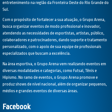
entretenimento na região da Fronteira Oeste do Rio Grande do
Sul.
Com o propósito de fortalecer a sua atuação, o Grupo Arena,
busca organizar eventos de modo profissional e inovador,
atendendo as necessidades de esportistas, artistas, público,
colaboradores e patrocinadores, dando suporte e tratamento
personalizado, com o apoio de sua equipe de profissionais
especializados que buscam a excelência.
Na área esportiva, o Grupo Arena vem realizando eventos em
diversas modalidades e categorias, como Futsal, Tênis e
Hipismo. No ramo de eventos, o Grupo Arena promove e
produz shows de nível nacional, além de organizar pequenos,
médios e grandes eventos de diversas áreas.
Facebook