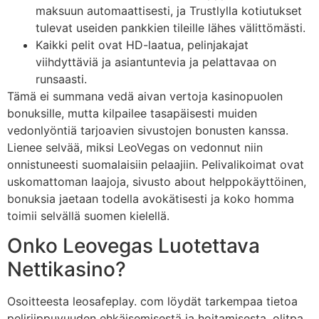
maksuun automaattisesti, ja Trustlylla kotiutukset
tulevat useiden pankkien tileille lähes välittömästi.
Kaikki pelit ovat HD-laatua, pelinjakajat
viihdyttäviä ja asiantuntevia ja pelattavaa on
runsaasti.
Tämä ei summana vedä aivan vertoja kasinopuolen
bonuksille, mutta kilpailee tasapäisesti muiden
vedonlyöntiä tarjoavien sivustojen bonusten kanssa.
Lienee selvää, miksi LeoVegas on vedonnut niin
onnistuneesti suomalaisiin pelaajiin. Pelivalikoimat ovat
uskomattoman laajoja, sivusto about helppokäyttöinen,
bonuksia jaetaan todella avokätisesti ja koko homma
toimii selvällä suomen kielellä.
Onko Leovegas Luotettava
Nettikasino?
Osoitteesta leosafeplay. com löydät tarkempaa tietoa
peliriippuvuuden ehkäisemisestä ja hoitamisesta, olitpa