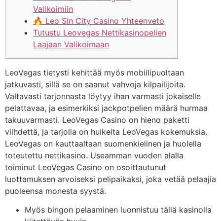
Valikoimiin
🔥 Leo Sin City Casino Yhteenveto
Tutustu Leovegas Nettikasinopelien
Laajaan Valikoimaan
LeoVegas tietysti kehittää myös mobiilipuoltaan
jatkuvasti, sillä se on saanut vahvoja kilpailijoita.
Valtavasti tarjonnasta löytyy ihan varmasti jokaiselle
pelattavaa, ja esimerkiksi jackpotpelien määrä hurmaa
takuuvarmasti. LeoVegas Casino on hieno paketti
viihdettä, ja tarjolla on huikeita LeoVegas kokemuksia.
LeoVegas on kauttaaltaan suomenkielinen ja huolella
toteutettu nettikasino. Useamman vuoden alalla
toiminut LeoVegas Casino on osoittautunut
luottamuksen arvoiseksi pelipaikaksi, joka vetää pelaajia
puoleensa monesta syystä.
Myös bingon pelaaminen luonnistuu tällä kasinolla