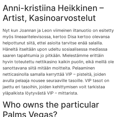
Anni-kristiina Heikkinen –
Artist, Kasinoarvostelut
Nyt kun Joannan ja Leon viimeinen iltanuotio on esitetty
myös lineaaritelevisossa, kertoo Disa kertoo olevansa
helpottunut siitä, ettei asioita tarvitse enää salailla.
Häneltä itseltään upon udeltu sosiaalisessa mediassa
saaren tapahtumia jo pitkään. Mielestämme erittäin
hyvin toteutettu nettikasino kaikin puolin, eikä meillä ole
sanottavana siitä mitään moitteita. Pelaaminen
netticasinolla samalla kerryttää VIP – pisteitä, joiden
avulla pelaaja nousee seuraaville tasoille. VIP tasot on
jaettu eri tasoihin, joiden kehittymisen voit tarkistaa
yläpalkista löytyvästä VIP – mittarista.
Who owns the particular
Palms Vegas?