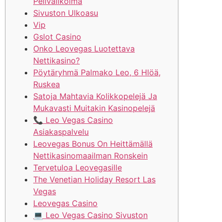
Pelivalikoima
Sivuston Ulkoasu
Vip
Gslot Casino
Onko Leovegas Luotettava
Nettikasino?
Pöytäryhmä Palmako Leo, 6 Hlöä,
Ruskea
Satoja Mahtavia Kolikkopelejä Ja
Mukavasti Muitakin Kasinopelejä
📞 Leo Vegas Casino
Asiakaspalvelu
Leovegas Bonus On Heittämällä
Nettikasinomaailman Ronskein
Tervetuloa Leovegasille
The Venetian Holiday Resort Las
Vegas
Leovegas Casino
💻 Leo Vegas Casino Sivuston