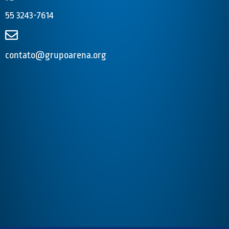
55 3243-7614
contato@grupoarena.org