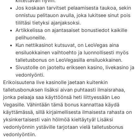
kiitettävän hyvin.
Jos koskaan tarvitset pelaamisesta taukoa, sekin
onnistuu pelitauon avulla, joka lukitsee sinut pois
tililtäsi tietyksi ajanjaksoksi.
Artikkelissa on ajantasaiset bonustiedot kaikille
pelihuoneille.
Kun nettikasinot kutsuvat, on LeoVegas aina
ensiluokkainen vaihtoehto ja luonnollisesti myös
talletusbonus on LeoVegasilla ensiluokkainen.
Sivustolle on jaoteltu erikseen kasino, livekasino ja
vedonlyönti.
Erikoisuutena live kasinolle jaetaan kuitenkin
talletusbonuksen lisäksi aivan puhtaasti ilmaisrahaa,
jonka pelaaja saa käyttöönsä heti liittyessään Leo
Vegasille. Vähintään tämä bonus kannattaa käydä
käyttämässä, sillä kirjaimellisesta ilmaisesta rahasta on
yksinkertaisesti vain hölmöä kieltäytyä! Lisäksi
vedonlyönnin ystäville tarjotaan vielä talletusbonus
vedonlyöntiin.