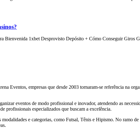
asinos?
ra Bienvenida 1xbet Desprovisto Depósito + Cómo Conseguir Giros Gr
rena Eventos, empresas que desde 2003 tornaram-se referência na organ
anizar eventos de modo profissional e inovador, atendendo as necessidad
de profissionais especializados que buscam a excelência.
s modalidades e categorias, como Futsal, Tênis e Hipismo. No ramo de
as.