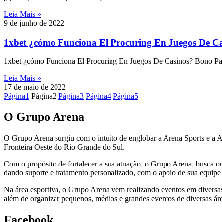
Leia Mais »
9 de junho de 2022
1xbet ¿cómo Funciona El Procuring En Juegos De C
1xbet ¿cómo Funciona El Procuring En Juegos De Casinos? Bono Pa
Leia Mais »
17 de maio de 2022
Página
1
Página
2
Página
3
Página
4
Página
5
O Grupo Arena
O Grupo Arena surgiu com o intuito de englobar a Arena Sports e a A
Fronteira Oeste do Rio Grande do Sul.
Com o propósito de fortalecer a sua atuação, o Grupo Arena, busca org
dando suporte e tratamento personalizado, com o apoio de sua equipe 
Na área esportiva, o Grupo Arena vem realizando eventos em diversa
além de organizar pequenos, médios e grandes eventos de diversas áre
Facebook