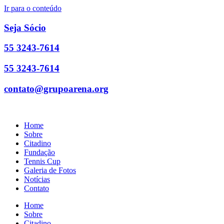
Ir para o conteúdo
Seja Sócio
55 3243-7614
55 3243-7614
contato@grupoarena.org
Home
Sobre
Citadino
Fundação
Tennis Cup
Galeria de Fotos
Notícias
Contato
Home
Sobre
Citadino