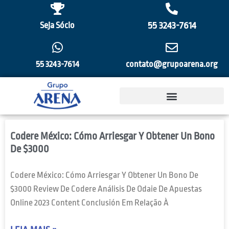
55 3243-7614
Seja Sócio
55 3243-7614
contato@grupoarena.org
Codere México: Cómo Arriesgar Y Obtener Un Bono
De $3000
Codere México: Cómo Arriesgar Y Obtener Un Bono De
$3000 Review De Codere Análisis De Odaie De Apuestas
Online 2023 Content Conclusión Em Relação À